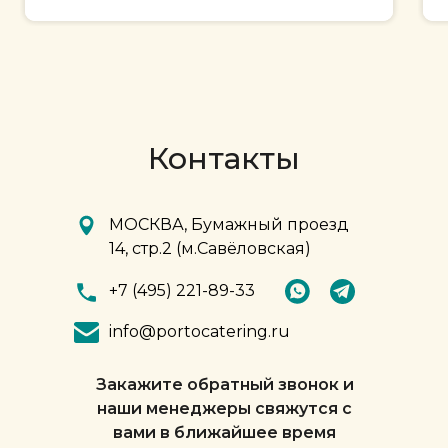
мажорные ситуации и
индивидуальный подход.
Вы показали высокий уровень
обслуживания, профессионализм
и клиентоориентированность!!!
Очень вкусная еда,
профессиональный сервис и
Контакты
внимательность к деталям стали
залогом успешного проведения
мероприятия на высочайшем
МОСКВА, Бумажный проезд
уровне.
14, стр.2 (м.Савёловская)
Желаем Вам новых клиентов,
стремительного развития бизнеса,
+7 (495) 221-89-33
будем рекомендовать Вас всем
info@portocatering.ru
организациям, как надежного
делового партнера и надеемся на
дальнейшее сотрудничество!
Закажите обратный звонок и
наши менеджеры свяжутся с
вами в ближайшее время