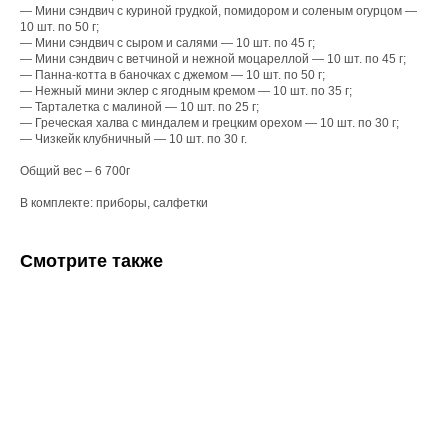
— Мини сэндвич с куриной грудкой, помидором и соленым огурцом —
10 шт. по 50 г;
— Мини сэндвич с сыром и салями — 10 шт. по 45 г;
— Мини сэндвич с ветчиной и нежной моцареллой — 10 шт. по 45 г;
— Панна-котта в баночках с джемом — 10 шт. по 50 г;
— Нежный мини эклер с ягодным кремом — 10 шт. по 35 г;
— Тарталетка с малиной — 10 шт. по 25 г;
— Греческая халва с миндалем и грецким орехом — 10 шт. по 30 г;
— Чизкейк клубничный — 10 шт. по 30 г.
Общий вес – 6 700г
В комплекте: приборы, салфетки
Смотрите также