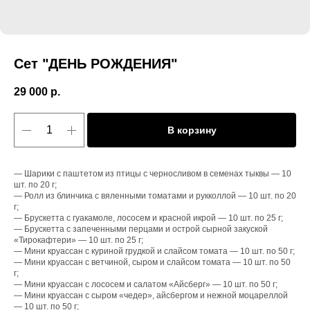
Сет "ДЕНЬ РОЖДЕНИЯ"
29 000
р.
В корзину
— Шарики с паштетом из птицы с черносливом в семенах тыквы — 10
шт. по 20 г;
— Ролл из блинчика с вяленными томатами и рукколлой — 10 шт. по 20
г;
— Брускетта с гуакамоле, лососем и красной икрой — 10 шт. по 25 г;
— Брускетта с запеченными перцами и острой сырной закуской
«Тирокафтери» — 10 шт. по 25 г;
— Мини круассан с куриной грудкой и слайсом томата — 10 шт. по 50 г;
— Мини круассан с ветчиной, сыром и слайсом томата — 10 шт. по 50
г;
— Мини круассан с лососем и салатом «Айсберг» — 10 шт. по 50 г;
— Мини круассан с сыром «чедер», айсбергом и нежной моцареллой
— 10 шт. по 50 г;