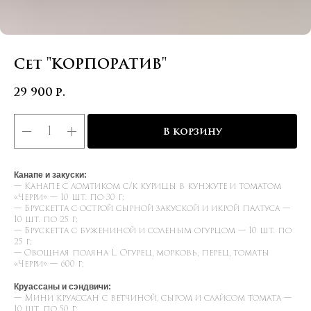
Сет "КОРПОРАТИВ"
29 900
р.
В корзину
Канапе и закуски:
— Канапе с ломтиком с/к курицы в кунжуте и томатом
«Черри» — 10 шт. по 30 г;
— Брускетта с острой сырной закуской и икрой палтуса —
10 шт. по 25 г;
— Брускетта с бужениной и соленым огурцом — 10 шт. по
25 г;
— Овощная поляна L. Огурец, морковь, перец, томаты
«Черри» — 600 г;
Круассаны и сэндвичи:
— Мини круассан с ветчиной, сыром и слайсом томата —
10 шт. по 50 г;