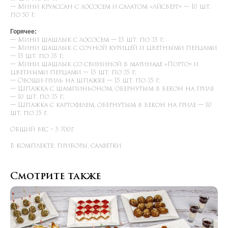
— Мини круассан с лососем и салатом «Айсберг» — 10 шт.
по 50 г;
Горячее:
— Мини шашлык с лососем — 15 шт. по 35 г;
— Мини шашлык с сочной курицей и цветными перцами
— 15 шт. по 35 г;
— Мини шашлык со свининой в маринаде «Порто» и
цветными перцами — 15 шт. по 35 г;
— Овощи-гриль на шпажке — 15 шт. по 35 г;
— Шпажка с шампиньоном, обернутым в бекон на гриле
— 10 шт. по 35 г;
— Шпажка с картофелем, обернутым в бекон на гриле — 10
шт. по 35 г.
Общий вес – 5 700г
В комплекте: приборы, салфетки
Смотрите также