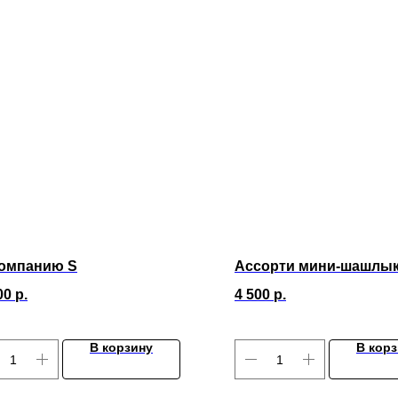
компанию S
Ассорти мини-шашлык
00
р.
4 500
р.
В корзину
В кор