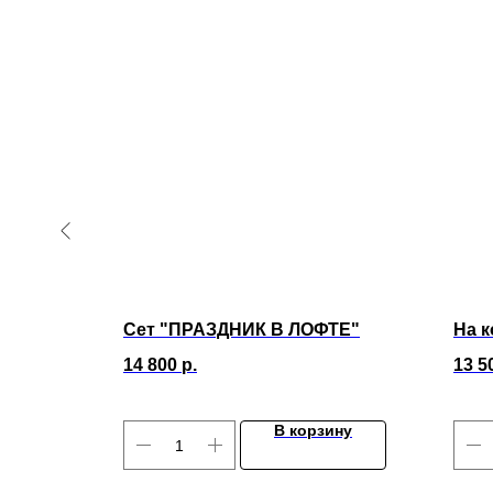
А"
Сет "ПРАЗДНИК В ЛОФТЕ"
На 
14 800
р.
13 5
ину
В корзину