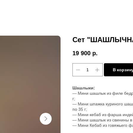
Сет "ШАШЛЫЧН
19 900
р.
В корзин
Шашлыки:
— Мини шашлык из филе бедра
г;
— Мини шпажка куриного шашл
по 35 г;
— Мини кебаб из фарша индейк
— Мини шашлык из свинины в 
— Мини Кебаб из говяжьего фа