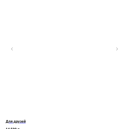
Для друзей
Се