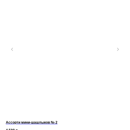
Ассорти мини-шашлыков № 2
Шпа