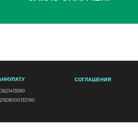
АННУЛАТУ
СОГЛАШЕНИЯ
2621413590
21508100133190