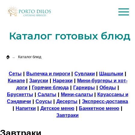
Каталог готовых блюд
🏠
→
Каталог блюд
|
|
|
|
Сеты
Выпечка и пироги
Сувлаки
Шашлыки
|
|
|
Канапе
Закуски
Нарезки
Мини-бургеры и хот-
|
|
|
|
доги
Горячие блюда
Гарниры
Обеды
|
|
|
Брускетты
Салаты
Мини-салаты
Круассаны и
|
|
|
Сэндвичи
Соусы
Десерты
Экспресс-доставка
|
|
|
|
Напитки
Детское меню
Банкетное меню
Завтраки
Завтраки