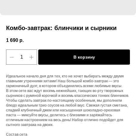
Комбо-завтрак: блинчики и сырники
1 690
р.
В корзину
Идеальное начало дня для тех, кто не хочет выбирать между двумя
главными утренними хитами! Наш большой комбо-завтрак — это
гармоничный дуэт, в котором объединились всеми любимые вкусы.
В этом сете вас ждут восемь нежнейших, тающих во рту творожных
сырников с румяной корочкой и восемь классических тонких блинчиков.
Чтобы сделать завтрак по-настоящему особенным, мы дополнили
блюдо идеальным трио соусов на любой вкус. Свежая густая сметана,
сладкий клубничный джем или насыщенная шоколадно-ореховая
паста — миксуйте вкусы, делитесь с близкими и заряжайтесь
отличным настроением на весь день! Набор отлично подойдет для
сытного завтрака на двоих.
Состав сета