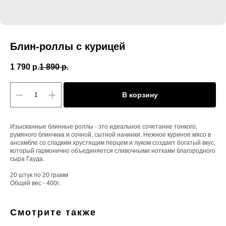
Блин-роллы с курицей
1 790
р.
1 890
р.
В корзину
Изысканные блинные роллы - это идеальное сочетание тонкого,
румяного блинчика и сочной, сытной начинки. Нежное куриное мясо в
ансамбле со сладким хрустящим перцем и луком создает богатый вкус,
который гармонично объединяется сливочными нотками благородного
сыра Гауда.
20 штук по 20 грамм
Общий вес - 400г.
Смотрите также