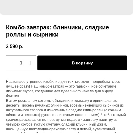
Комбо-завтрак: блинчики, сладкие
роллы и сырники
2 590
р.
В корзину
Настоящее утреннее изобилие для тех, кто хочет попробовать все
лучшее сразу! Наш комбо-завтрак — это гармоничное сочетание
любимых вкусов, созданное для идеального начала дня в кругу
близких.
В этом роскошном сете мы объединили классику и оригинальные
десерты: восемь румяных блинчиков, восемь нежнейших сырников из
натурального творога и изысканные сладкие блин-роллы (с сочным
яблоком и нежным фруктово-сливочным наполнением). Чтобы каждый
кусочек раскрывался по-новому, мы подаем к завтраку палитру из
четырех соусов: густую сметану, сладкий клубничный джем,
насыщенную шоколадно-ореховую пасту и легкий, аутентичный