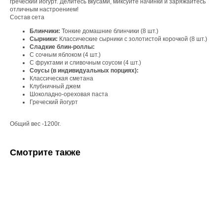
греческий йогурт. Делитесь вкусами, миксуйте начинки и заряжайтесь
отличным настроением!
Состав сета
Блинчики:
Тонкие домашние блинчики (8 шт.)
Сырники:
Классические сырники с золотистой корочкой (8 шт.)
Сладкие блин-роллы:
С сочным яблоком (4 шт.)
С фруктами и сливочным соусом (4 шт.)
Соусы (в индивидуальных порциях):
Классическая сметана
Клубничный джем
Шоколадно-ореховая паста
Греческий йогурт
Общий вес -1200г.
Смотрите также