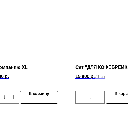
компанию XL
Сет "ДЛЯ КОФЕБРЕЙК
00
р.
15 900
р.
/
1 шт
В корзину
В кор