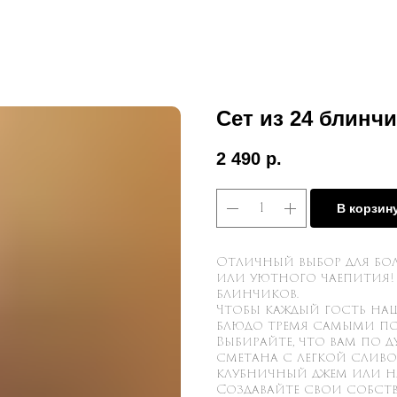
Сет из 24 блинч
2 490
р.
В корзин
Отличный выбор для бо
или уютного чаепития! 
блинчиков.
Чтобы каждый гость на
блюдо тремя самыми п
Выбирайте, что вам по 
сметана с легкой слив
клубничный джем или н
Создавайте свои собст