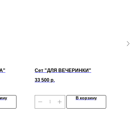
А"
Сет "ДЛЯ ВЕЧЕРИНКИ"
Ква
33 500
р.
4 20
зину
В корзину