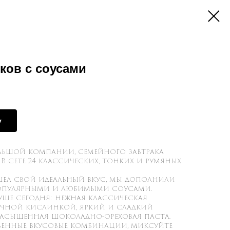
иков с соусами
у
льшой компании, семейного завтрака
В сете 24 классических, тонких и румяных
шел свой идеальный вкус, мы дополнили
опулярными и любимыми соусами.
душе сегодня: нежная классическая
очной кислинкой, яркий и сладкий
асыщенная шоколадно-ореховая паста.
венные вкусовые комбинации, миксуйте