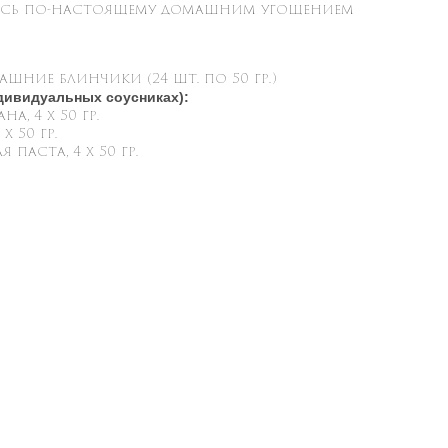
есь по-настоящему домашним угощением
шние блинчики (24 шт. по 50 гр.)
дивидуальных соусниках):
а, 4 х 50 гр.
 50 гр.
паста, 4 х 50 гр.