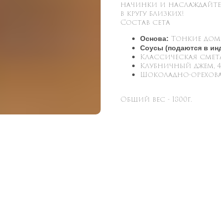
начинки и наслаждайт
в кругу близких!
Состав сета
Тонкие дома
Основа:
Соусы (подаются в ин
Классическая сметан
Клубничный джем, 4 х
Шоколадно-ореховая 
Общий вес - 1800г.